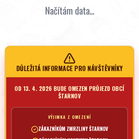
Načítám data...
DŮLEŽITÁ INFORMACE PRO NÁVŠTĚVNÍKY
OD 13. 4. 2026 BUDE OMEZEN PRŮJEZD OBCÍ
ŠTARNOV
VÝJIMKA Z OMEZENÍ
ZÁKAZNÍKŮM ZMRZLINY ŠTARNOV